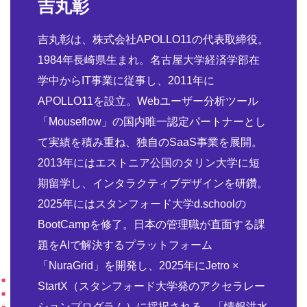
吉丸彰
吉丸彰は、株式会社APOLLO11の代表取締役。
1984年長崎県生まれ。名古屋大学経済学部在
学中からIT事業に従事し、2011年に
APOLLO11を設立。Webユーザー分析ツール
「Mouseflow」の国内唯一認定パートナーとし
て実績を積み重ね、独自のSaaS事業を展開。
2013年にはエストニア公国のタリン大学に短
期留学し、インタラクティブデザインを研鑽。
2025年にはスタンフォード大学d.schoolの
BootCampを修了。日本の管理職が直面する課
題をAIで解決するプラットフォーム
「NuraGrid」を開発し、2025年にJetro ×
StartX（スタンフォード大学発のアクセラレー
ションプログラム）に採択される。「情報洪水