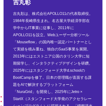
吉丸彰
吉丸彰は、株式会社APOLLO11の代表取締役。
1984年長崎県生まれ。名古屋大学経済学部在
学中からIT事業に従事し、2011年に
APOLLO11を設立。Webユーザー分析ツール
「Mouseflow」の国内唯一認定パートナーとし
て実績を積み重ね、独自のSaaS事業を展開。
2013年にはエストニア公国のタリン大学に短
期留学し、インタラクティブデザインを研鑽。
2025年にはスタンフォード大学d.schoolの
BootCampを修了。日本の管理職が直面する課
題をAIで解決するプラットフォーム
「NuraGrid」を開発し、2025年にJetro ×
StartX（スタンフォード大学発のアクセラレー
ションプログラム）に採択される。「情報洪水