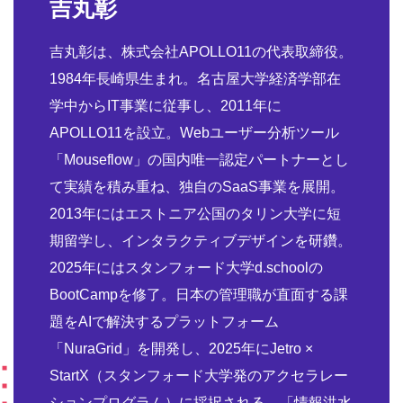
吉丸彰
吉丸彰は、株式会社APOLLO11の代表取締役。
1984年長崎県生まれ。名古屋大学経済学部在
学中からIT事業に従事し、2011年に
APOLLO11を設立。Webユーザー分析ツール
「Mouseflow」の国内唯一認定パートナーとし
て実績を積み重ね、独自のSaaS事業を展開。
2013年にはエストニア公国のタリン大学に短
期留学し、インタラクティブデザインを研鑽。
2025年にはスタンフォード大学d.schoolの
BootCampを修了。日本の管理職が直面する課
題をAIで解決するプラットフォーム
「NuraGrid」を開発し、2025年にJetro ×
StartX（スタンフォード大学発のアクセラレー
ションプログラム）に採択される。「情報洪水