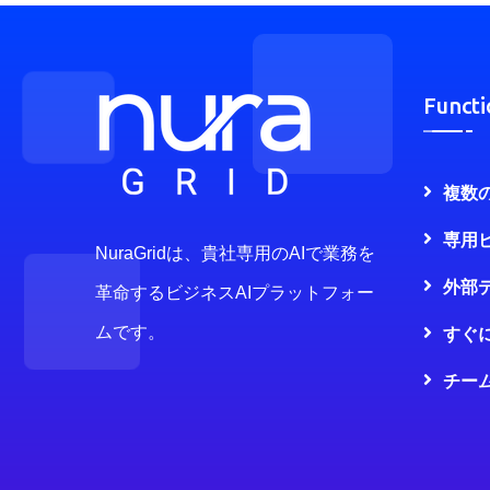
Functi
複数
専用
NuraGridは、貴社専用のAIで業務を
外部
革命するビジネスAIプラットフォー
ムです。
すぐ
チー