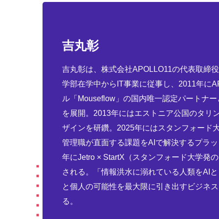
吉丸彰
吉丸彰は、株式会社APOLLO11の代表取締
学部在学中からIT事業に従事し、2011年にA
ル「Mouseflow」の国内唯一認定パートナ
を展開。2013年にはエストニア公国のタ
ザインを研鑽。2025年にはスタンフォード大学d
管理職が直面する課題をAIで解決するプラットフ
年にJetro × StartX（スタンフォード
される。「情報洪水に溺れている人類をAI
と個人の可能性を最大限に引き出すビジネス
る。