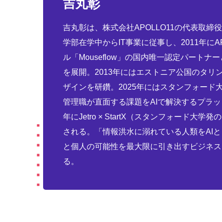
吉丸彰
吉丸彰は、株式会社APOLLO11の代表取締
学部在学中からIT事業に従事し、2011年にA
ル「Mouseflow」の国内唯一認定パートナ
を展開。2013年にはエストニア公国のタ
ザインを研鑽。2025年にはスタンフォード大学d
管理職が直面する課題をAIで解決するプラットフ
年にJetro × StartX（スタンフォード
される。「情報洪水に溺れている人類をAI
と個人の可能性を最大限に引き出すビジネス
る。