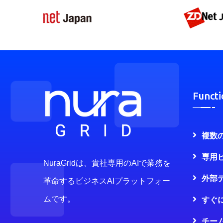
Functi
複数
専用
NuraGridは、貴社専用のAIで業務を
外部
革命するビジネスAIプラットフォー
ムです。
すぐ
チー