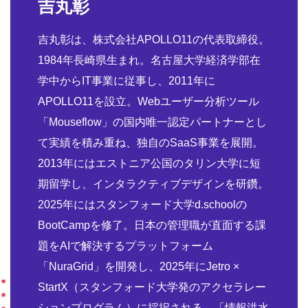
吉丸彰
吉丸彰は、株式会社APOLLO11の代表取締役。
1984年長崎県生まれ。名古屋大学経済学部在
学中からIT事業に従事し、2011年に
APOLLO11を設立。Webユーザー分析ツール
「Mouseflow」の国内唯一認定パートナーとし
て実績を積み重ね、独自のSaaS事業を展開。
2013年にはエストニア公国のタリン大学に短
期留学し、インタラクティブデザインを研鑽。
2025年にはスタンフォード大学d.schoolの
BootCampを修了。日本の管理職が直面する課
題をAIで解決するプラットフォーム
「NuraGrid」を開発し、2025年にJetro ×
StartX（スタンフォード大学発のアクセラレー
ションプログラム）に採択される。「情報洪水