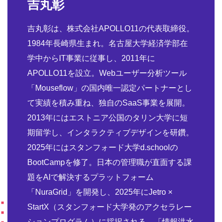
吉丸彰
吉丸彰は、株式会社APOLLO11の代表取締役。
1984年長崎県生まれ。名古屋大学経済学部在
学中からIT事業に従事し、2011年に
APOLLO11を設立。Webユーザー分析ツール
「Mouseflow」の国内唯一認定パートナーとし
て実績を積み重ね、独自のSaaS事業を展開。
2013年にはエストニア公国のタリン大学に短
期留学し、インタラクティブデザインを研鑽。
2025年にはスタンフォード大学d.schoolの
BootCampを修了。日本の管理職が直面する課
題をAIで解決するプラットフォーム
「NuraGrid」を開発し、2025年にJetro ×
StartX（スタンフォード大学発のアクセラレー
ションプログラム）に採択される。「情報洪水